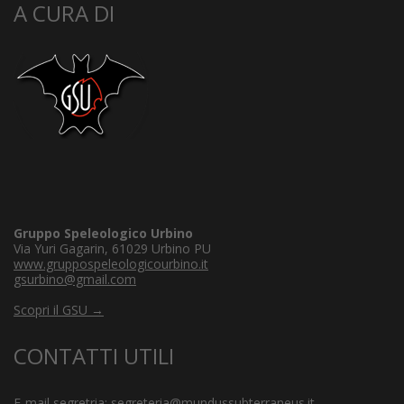
A CURA DI
Gruppo Speleologico Urbino
Via Yuri Gagarin, 61029 Urbino PU
www.gruppospeleologicourbino.it
gsurbino@gmail.com
Scopri il GSU →
CONTATTI UTILI
E-mail segretria:
segreteria@mundussubterraneus.it