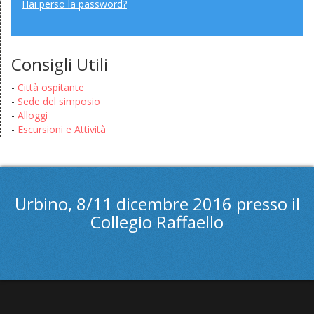
Hai perso la password?
Consigli Utili
-
Città ospitante
-
Sede del simposio
-
Alloggi
-
Escursioni e Attività
Urbino, 8/11 dicembre 2016 presso il
Collegio Raffaello